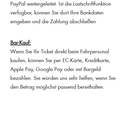
PayPal weitergeleitet. Ist die Lastschriftfunktion
verfügbar, können Sie dort Ihre Bankdaten
eingeben und die Zahlung abschließen.
Bar-Kauf:
Wenn Sie Ihr Ticket direkt beim Fahrpersonal
kaufen, können Sie per EC-Karte, Kreditkarte,
Apple Pay, Google Pay oder mit Bargeld
bezahlen. Sie würden uns sehr helfen, wenn Sie
den Betrag möglichst passend bereithalten.