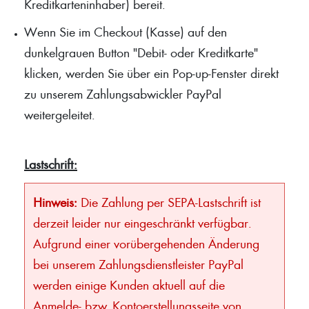
Kreditkarteninhaber) bereit.
Wenn Sie im Checkout (Kasse) auf den
dunkelgrauen Button "Debit- oder Kreditkarte"
klicken, werden Sie über ein Pop-up-Fenster direkt
zu unserem Zahlungsabwickler PayPal
weitergeleitet.
Lastschrift:
Hinweis:
Die Zahlung per SEPA-Lastschrift ist
derzeit leider nur eingeschränkt verfügbar.
Aufgrund einer vorübergehenden Änderung
bei unserem Zahlungsdienstleister PayPal
werden einige Kunden aktuell auf die
Anmelde- bzw. Kontoerstellungsseite von