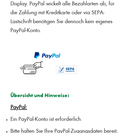
Display.
PayPal wickelt alle Bezahlarten ab, für
die Zahlung mit Kreditkarte oder via SEPA-
Lastschrift benötigen Sie dennoch kein eigenes
PayPal-Konto.
Übersicht und Hinweise:
PayPal:
Ein PayPal-Konto ist erforderlich.
Bitte halten Sie Ihre PayPal-Zugangsdaten bereit,